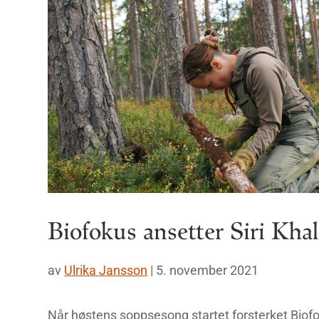
Biofokus ansetter Siri Khal
av
Ulrika Jansson
|
5. november 2021
Når høstens soppsesong startet forsterket Biof