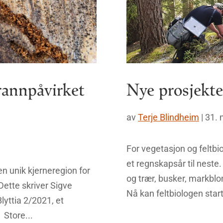
rannpåvirket
Nye prosjekte
av
Terje Blindheim
|
31. 
For vegetasjon og feltbiol
et regnskapsår til neste
en unik kjerneregion for
og trær, busker, markbl
Dette skriver Sigve
Nå kan feltbiologen start
lyttia 2/2021, et
 Store...