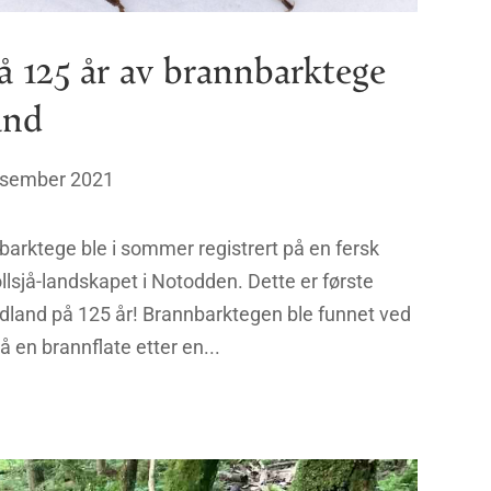
å 125 år av brannbarktege
and
esember 2021
arktege ble i sommer registrert på en fersk
ollsjå-landskapet i Notodden. Dette er første
rdland på 125 år! Brannbarktegen ble funnet ved
å en brannflate etter en...