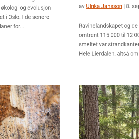
av
Ulrika Jansson
|
8. s
 økologi og evolusjon
t i Oslo. I de senere
Ravinelandskapet og de la
aner for...
omtrent 115 000 til 12 00
smeltet var strandkante
Hele Lierdalen, altså om