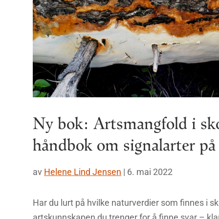
Ny bok: Artsmangfold i sk
håndbok om signalarter på
av
Helene Lind Jensen
|
6. mai 2022
Har du lurt på hvilke naturverdier som finnes i s
artskunnskapen du trenger for å finne svar – klar