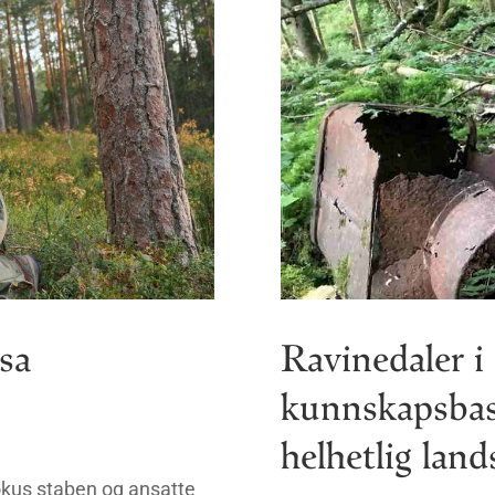
sa
Ravinedaler i
kunnskapsbase
helhetlig lan
okus staben og ansatte