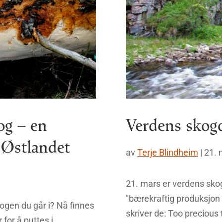
og – en
Verdens skog
 Østlandet
av
Terje Blindheim
|
21. 
21. mars er verdens skog
"bærekraftig produksjon
kogen du går i? Nå finnes
skriver de: Too precious 
 for å puttes i