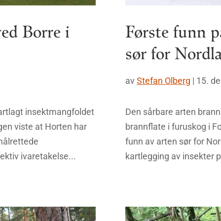
ed Borre i
Første funn p
sør for Nordl
av
Stefan Olberg
|
15. d
rtlagt insektmangfoldet
Den sårbare arten brannb
gen viste at Horten har
brannflate i furuskog i F
målrettede
funn av arten sør for No
ktiv ivaretakelse...
kartlegging av insekter p