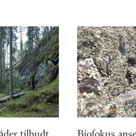
åder tilbudt
Biofokus anse