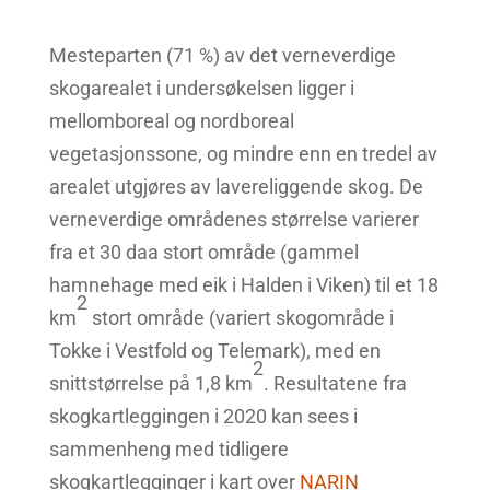
Mesteparten (71 %) av det verneverdige
skogarealet i undersøkelsen ligger i
mellomboreal og nordboreal
vegetasjonssone, og mindre enn en tredel av
arealet utgjøres av lavereliggende skog. De
verneverdige områdenes størrelse varierer
fra et 30 daa stort område (gammel
hamnehage med eik i Halden i Viken) til et 18
2
km
stort område (variert skogområde i
Tokke i Vestfold og Telemark), med en
2
snittstørrelse på 1,8 km
. Resultatene fra
skogkartleggingen i 2020 kan sees i
sammenheng med tidligere
skogkartlegginger i kart over
NARIN