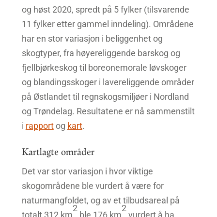
og høst 2020, spredt på 5 fylker (tilsvarende
11 fylker etter gammel inndeling). Områdene
har en stor variasjon i beliggenhet og
skogtyper, fra høyereliggende barskog og
fjellbjørkeskog til boreonemorale løvskoger
og blandingsskoger i lavereliggende områder
på Østlandet til regnskogsmiljøer i Nordland
og Trøndelag. Resultatene er nå sammenstilt
i
rapport
og
kart
.
Kartlagte områder
Det var stor variasjon i hvor viktige
skogområdene ble vurdert å være for
naturmangfoldet, og av et tilbudsareal på
2
2
totalt 312 km
ble 176 km
vurdert å ha