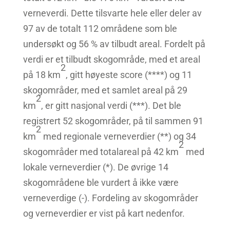
verneverdi. Dette tilsvarte hele eller deler av
97 av de totalt 112 områdene som ble
undersøkt og 56 % av tilbudt areal. Fordelt på
verdi er et tilbudt skogområde, med et areal
2
på 18 km
, gitt høyeste score (****) og 11
skogområder, med et samlet areal på 29
2
km
, er gitt nasjonal verdi (***). Det ble
registrert 52 skogområder, på til sammen 91
2
km
med regionale verneverdier (**) og 34
2
skogområder med totalareal på 42 km
med
lokale verneverdier (*). De øvrige 14
skogområdene ble vurdert å ikke være
verneverdige (-). Fordeling av skogområder
og verneverdier er vist på kart nedenfor.