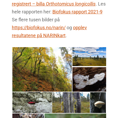
registrert – billa
Orthotomicus longicollis
. Les
hele rapporten her:
Biofokus rapport 2021-9
Se flere tusen bilder på
https://biofokus.no/narin/
og
opplev
resultatene på NARINkart
.