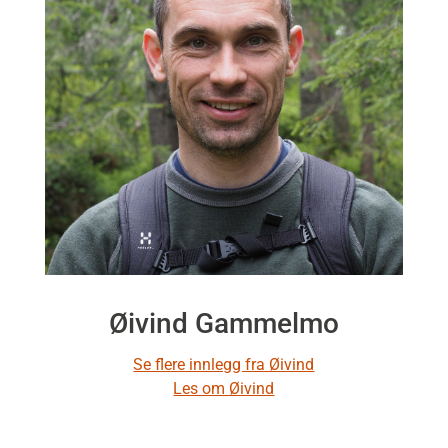
Øivind Gammelmo
Se flere innlegg fra Øivind
Les om Øivind