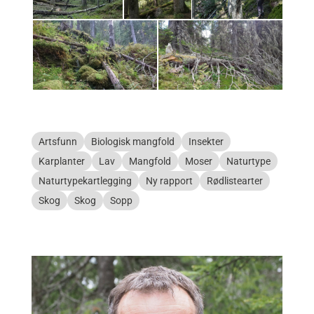
Artsfunn
Biologisk mangfold
Insekter
Karplanter
Lav
Mangfold
Moser
Naturtype
Naturtypekartlegging
Ny rapport
Rødlistearter
Skog
Skog
Sopp