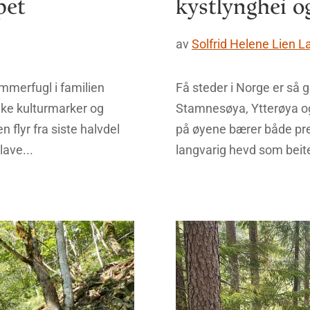
pet
kystlynghei o
av
Solfrid Helene Lien 
ommerfugl i familien
Få steder i Norge er så 
ike kulturmarker og
Stamnesøya, Ytterøya o
flyr fra siste halvdel
på øyene bærer både pre
lave...
langvarig hevd som beitea