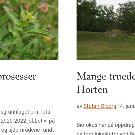
rosesser
Mange truede 
Horten
av
Stefan Olberg
|
4. jan
sgrunnlaget om natur i
2020-2022 jobbet vi på
Biofokus har på oppdrag
 og sjøområdene rundt
på fem lokaliteter ved Bo