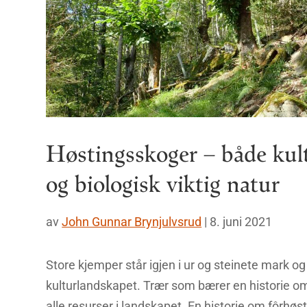
Høstingsskoger – både kult
og biologisk viktig natur
av
John Gunnar Brynjulvsrud
|
8. juni 2021
Store kjemper står igjen i ur og steinete mark og
kulturlandskapet. Trær som bærer en historie o
alle resurser i landskapet. En historie om fôrhøsti