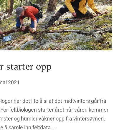
r starter opp
mai 2021
oger har det lite å si at det midtvinters går fra
. For feltbiologen starter året når våren kommer
omster og humler våkner opp fra vintersøvnen.
e å samle inn feltdata...