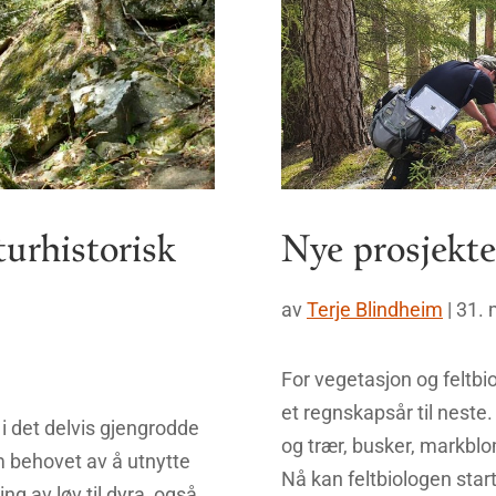
urhistorisk
Nye prosjekte
av
Terje Blindheim
|
31. 
For vegetasjon og feltbiol
et regnskapsår til neste
 i det delvis gjengrodde
og trær, busker, markbl
m behovet av å utnytte
Nå kan feltbiologen start
ng av løv til dyra, også