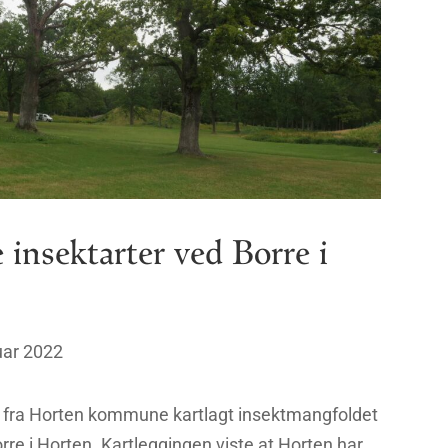
insektarter ved Borre i
uar 2022
 fra Horten kommune kartlagt insektmangfoldet
rre i Horten. Kartleggingen viste at Horten har