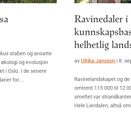
sa
Ravinedaler i
kunnskapsbase
helhetlig lan
okus staben og ansatte
av
Ulrika Jansson
|
8. s
 økologi og evolusjon
t i Oslo. I de senere
Ravinelandskapet og de la
aner for...
omtrent 115 000 til 12 00
smeltet var strandkante
Hele Lierdalen, altså om