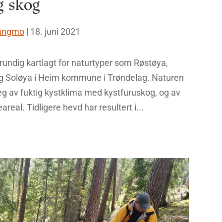
g skog
Langmo
|
18. juni 2021
grundig kartlagt for naturtyper som Røstøya,
g Soløya i Heim kommune i Trøndelag. Naturen
g av fuktig kystklima med kystfuruskog, og av
real. Tidligere hevd har resultert i...