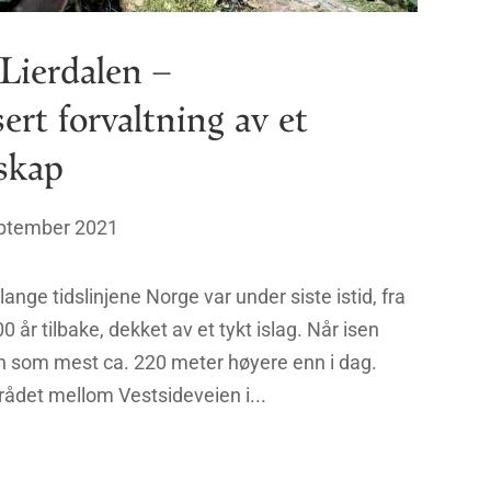
 Lierdalen –
rt forvaltning av et
dskap
eptember 2021
nge tidslinjene Norge var under siste istid, fra
0 år tilbake, dekket av et tykt islag. Når isen
n som mest ca. 220 meter høyere enn i dag.
rådet mellom Vestsideveien i...