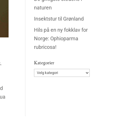
naturen
Insektstur til Grønland
Hils på en ny fokklav for
Norge: Ophioparma
rubricosa!
Kategorier
k
,
Kategorier
ød
rua