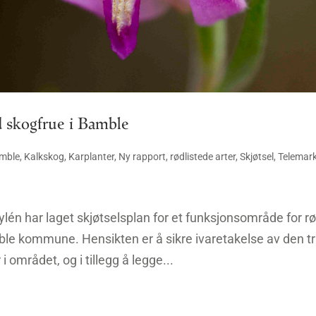
d skogfrue i Bamble
mble
,
Kalkskog
,
Karplanter
,
Ny rapport
,
rødlistede arter
,
Skjøtsel
,
Telemar
lén har laget skjøtselsplan for et funksjonsområde for r
mble kommune. Hensikten er å sikre ivaretakelse av den t
 området, og i tillegg å legge...