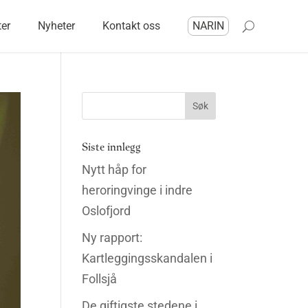
ter
Nyheter
Kontakt oss
NARIN
Siste innlegg
Nytt håp for
heroringvinge i indre
Oslofjord
Ny rapport:
Kartleggingsskandalen i
Follsjå
De giftigste stedene i