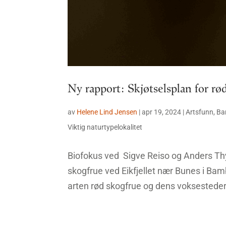
Ny rapport: Skjøtselsplan for rø
av
Helene Lind Jensen
|
apr 19, 2024
|
Artsfunn
,
Ba
Viktig naturtypelokalitet
Biofokus ved Sigve Reiso og Anders Thy
skogfrue ved Eikfjellet nær Bunes i Ba
arten rød skogfrue og dens voksesteder i