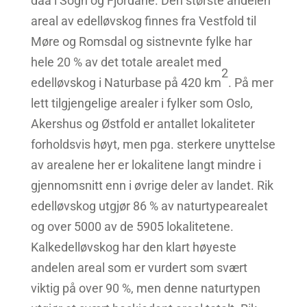
daa i Sogn og Fjordane. Den største andelen
areal av edelløvskog finnes fra Vestfold til
Møre og Romsdal og sistnevnte fylke har
hele 20 % av det totale arealet med
2
edelløvskog i Naturbase på 420 km
. På mer
lett tilgjengelige arealer i fylker som Oslo,
Akershus og Østfold er antallet lokaliteter
forholdsvis høyt, men pga. sterkere unyttelse
av arealene her er lokalitene langt mindre i
gjennomsnitt enn i øvrige deler av landet. Rik
edelløvskog utgjør 86 % av naturtypearealet
og over 5000 av de 5905 lokalitetene.
Kalkedelløvskog har den klart høyeste
andelen areal som er vurdert som svært
viktig på over 90 %, men denne naturtypen