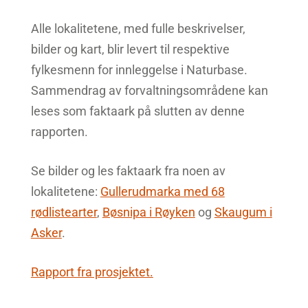
Alle lokalitetene, med fulle beskrivelser,
bilder og kart, blir levert til respektive
fylkesmenn for innleggelse i Naturbase.
Sammendrag av forvaltningsområdene kan
leses som faktaark på slutten av denne
rapporten.
Se bilder og les faktaark fra noen av
lokalitetene:
Gullerudmarka med 68
rødlistearter
,
Bøsnipa i Røyken
og
Skaugum i
Asker
.
Rapport fra prosjektet.