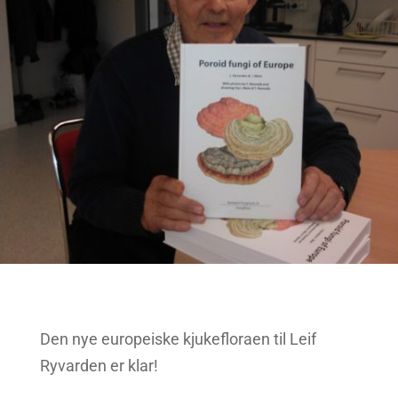
Den nye europeiske kjukefloraen til Leif
Ryvarden er klar!