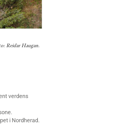
oto: Reidar Haugan.
jent verdens
 sone.
apet i Nordherad.