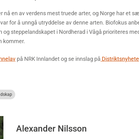
r nå en av verdens mest truede arter, og Norge har et sær
svar for å unngå utryddelse av denne arten. Biofokus anbe
n og steppelandskapet i Nordherad i Vågå prioriteres m
om kommer.
nnelav
på NRK Innlandet og se innslag på
Distriktsnyhete
ndskap
Alexander Nilsson