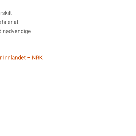
skilt
faler at
ed nødvendige
r Innlandet – NRK