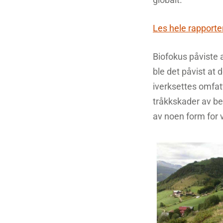
Les hele rapporte
Biofokus påviste a
ble det påvist at 
iverksettes omfatt
tråkkskader av be
av noen form for 