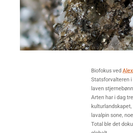
Biofokus ved
Alex
Statsforvalteren i
laven stjernebøn
Arten har i dag tr
kulturlandskapet, 
lavalpin sone, noe
Total ble det doku
globalt.