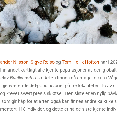
ander Nilsson,
Sigve Reiso
og
Tom Hellik Hofton
har i 20
 Innlandet kartlagt alle kjente populasjoner av den globalt
nelav
Buellia asterella
. Arten finnes nå antagelig kun i Våg
e gjenværende del-populasjoner på tre lokaliteter. To av d
og krever svært presis skjøtsel. Den siste er en nylig påvist
 som gir håp for at arten også kan finnes andre kalkrike ste
mentert 118 individer, og dette er nå de siste kjente indi