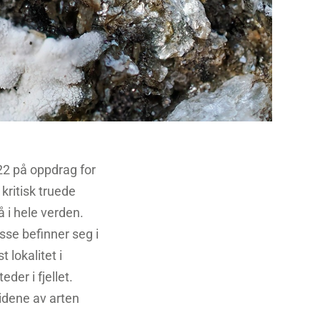
22 på oppdrag for
 kritisk truede
å i hele verden.
isse befinner seg i
 lokalitet i
der i fjellet.
videne av arten