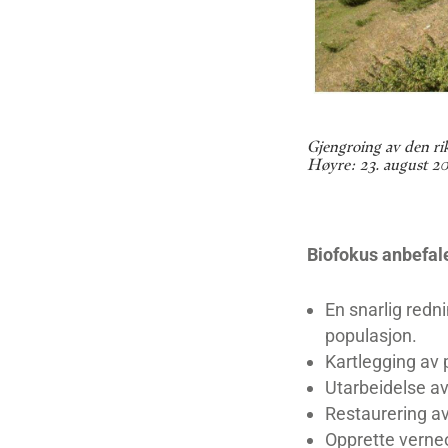
Gjengroing av den rik
Høyre: 23. august 202
Biofokus anbefal
En snarlig redn
populasjon.
Kartlegging av p
Utarbeidelse av
Restaurering av
Opprette verne