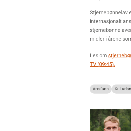
Stjernebønnelav e
internasjonalt an
stjernebønnelave
midler i årene s
Les om
stjernebø
TV (09:45).
Artsfunn
Kulturla