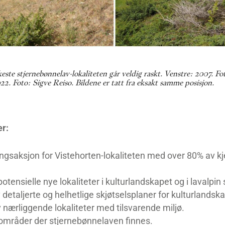
este stjernebønnelav-lokaliteten går veldig raskt. Venstre: 2007. F
2. Foto: Sigve Reiso. Bildene er tatt fra eksakt samme posisjon.
er:
ingsaksjon for Vistehorten-lokaliteten med over 80% av k
otensielle nye lokaliteter i kulturlandskapet og i lavalpin
 detaljerte og helhetlige skjøtselsplaner for kulturlandsk
 nærliggende lokaliteter med tilsvarende miljø.
områder der stjernebønnelaven finnes.