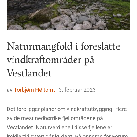
Naturmangfold i foreslåtte
vindkraftområder på
Vestlandet
av
Torbjørn Høitomt
|
3. februar 2023
Det foreligger planer om vindkraftutbygging i flere
av de mest nedbørrike fjellområdene på
Vestlandet. Naturverdiene i disse fjellene er
imidlertid svært dårlig kjent. På oppdrag for Forum