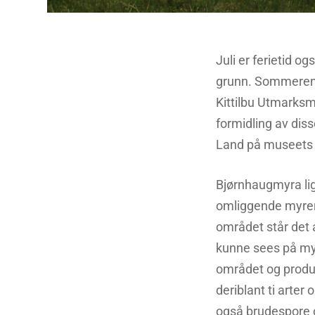
Juli er ferietid og
grunn. Sommeren e
Kittilbu Utmarksm
formidling av diss
Land på museets p
Bjørnhaugmyra li
omliggende myrer b
området står det 
kunne sees på myr
området og produk
deriblant ti arte
også brudespore og