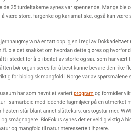
oe de 25 turdeltakerne synes var spennende. Mange ble o
 til å være store, fargerike og karismatiske, også kan vær
Bjørnhaugmyra nå er tatt opp igjen i regi av Dokkadeltaet
fl. ble det snakket om hvordan dette gjøres og hvorfor det
tt i stedet for å bli beitet av storfe og sau som har vært ti
åtten bør organiseres for å best kunne bevare den rike f
viktig for biologisk mangfold i Norge var av spørsmålene 
museum har som nevnt et variert
program
og formidler vi
tur i samarbeid med ledende fagmiljøer på en utmerket m
 høsten står blant annet slåttekurs, urskogstur med W
og smågnagere. BioFokus synes det er veldig viktig å bidr
tur og mangfold til naturinteresserte tilhørere.