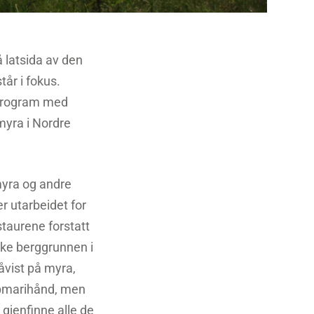
på latsida av den
år i fokus.
 program med
gmyra i Nordre
yra og andre
r utarbeidet for
staurene forstatt
ike berggrunnen i
åvist på myra,
ppmarihånd, men
 gjenfinne alle de