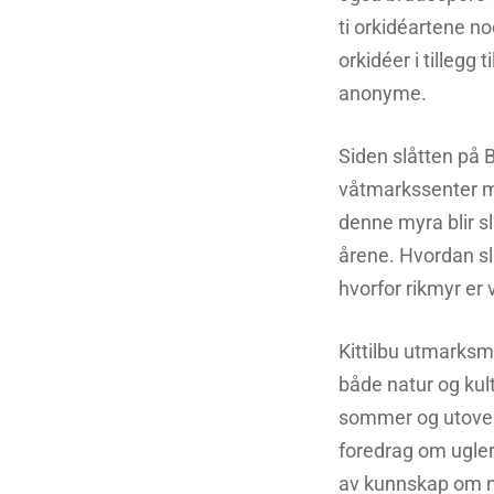
ti orkidéartene n
orkidéer i tillegg
anonyme.
Siden slåtten på 
våtmarkssenter m.
denne myra blir slå
årene. Hvordan sl
hvorfor rikmyr er 
Kittilbu utmarks
både natur og kul
sommer og utover
foredrag om ugler 
av kunnskap om na