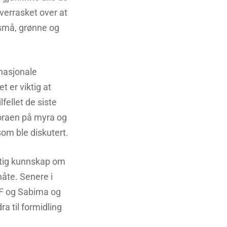
verrasket over at
e små, grønne og
 nasjonale
 er viktig at
lfellet de siste
loraen på myra og
som ble diskutert.
ktig kunnskap om
åte. Senere i
WF og Sabima og
a til formidling