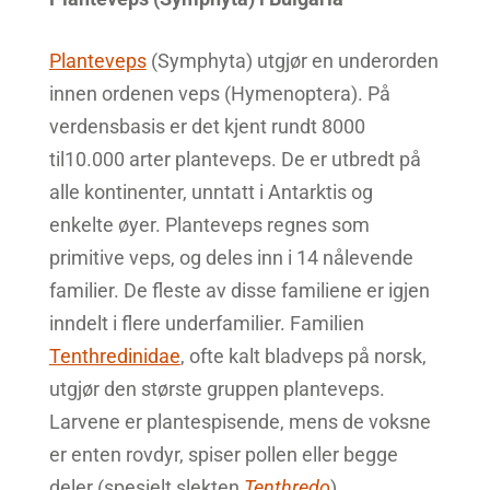
Planteveps
(Symphyta) utgjør en underorden
innen ordenen veps (Hymenoptera). På
verdensbasis er det kjent rundt 8000
til10.000 arter planteveps. De er utbredt på
alle kontinenter, unntatt i Antarktis og
enkelte øyer. Planteveps regnes som
primitive veps, og deles inn i 14 nålevende
familier. De fleste av disse familiene er igjen
inndelt i flere underfamilier. Familien
Tenthredinidae
, ofte kalt bladveps på norsk,
utgjør den største gruppen planteveps.
Larvene er plantespisende, mens de voksne
er enten rovdyr, spiser pollen eller begge
deler (spesielt slekten
Tenthredo
).