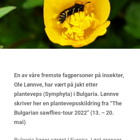
En av våre fremste fagpersoner på insekter,
Ole Lønnve, har vært på jakt etter
planteveps (Symphyta) i Bulgaria. Lønnve
skriver her en plantevepsskildring fra “The
Bulgarian sawflies-tour 2022” (13. – 20.
mai)
Bulgaria ligger sørøst I Europa. I øst grenser