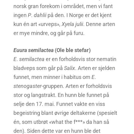
norsk gran forekom i området, men vi fant
ingen
P
.
dahlii
på den. I Norge er det kjent
kun én art «urveps»,
Xyela
julii
. Denne arten
er mye mindre, og går på furu.
Euura
semilactea
(Ole ble stefar)
E
.
semilactea
er en forholdsvis stor nematin
bladveps som går på
Salix
. Arten er sjelden
funnet, men minner i habitus om
E
.
stenogaster
-gruppen. Arten er forholdsvis
stor og langstrakt. En hunn ble funnet på
selje den 17. mai. Funnet vakte en viss
begeistring blant øvrige deltakerne (spesielt
én, som utbrøt «what the f***» da han så
den). Siden dette var en hunn ble det