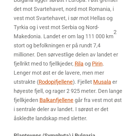
det mot Svartehavet, nord mot Romania, i
vest mot Svartehavet, i sør mot Hellas og
Tyrkia og i vest mot Serbia og Nord-
2
Makedonia. Landet er om lag 111 000 km
stort og befolkningen er på rundt 7,4
millioner. Den sørvestlige delen av landet er
fjellrikt med to fjellkjeder,
Rila
og
Pirin
.
Lenger mot øst er de lavere, men mer
utstrakte (
Rodopifjellene
). Fjellet
Musala
er
høyeste fjell, og rager 2 925 meter. Den lange
fjellkjeden
Balkanfjellene
går fra vest mot øst
i sentrale deler av landet. I sørøst er det
åskledte landskap med sletter.
Planteveps (Symphyta) i Bulgaria