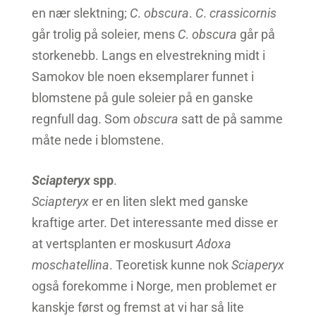
en nær slektning;
C
.
obscura
.
C
.
crassicornis
går trolig på soleier, mens
C
.
obscura
går på
storkenebb. Langs en elvestrekning midt i
Samokov ble noen eksemplarer funnet i
blomstene på gule soleier på en ganske
regnfull dag. Som
obscura
satt de på samme
måte nede i blomstene.
Sciapteryx
spp
.
Sciapteryx
er en liten slekt med ganske
kraftige arter. Det interessante med disse er
at vertsplanten er moskusurt
Adoxa
moschatellina
. Teoretisk kunne nok
Sciaperyx
også forekomme i Norge, men problemet er
kanskje først og fremst at vi har så lite