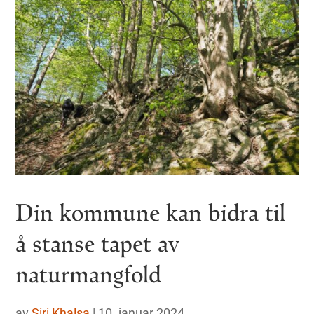
Din kommune kan bidra til
å stanse tapet av
naturmangfold
av
Siri Khalsa
|
10. januar 2024