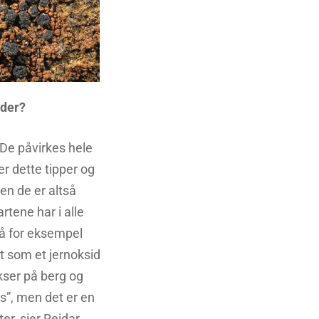
 der?
 De påvirkes hele
er dette tipper og
en de er altså
rtene har i alle
 på for eksempel
et som et jernoksid
okser på berg og
ns”, men det er en
er, sier Reidar.