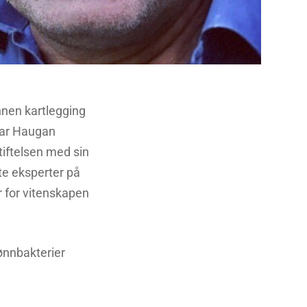
nnen kartlegging
idar Haugan
stiftelsen med sin
te eksperter på
r for vitenskapen
rønnbakterier