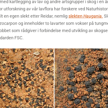
med kartlegging av lav og andre artsgrupper i skog i en å
for utforskning av vår lavflora har forskere ved Naturhis
t en egen slekt etter Reidar, nemlig
slekten
Haugania
.
Sl
izocarpon
og inneholder to lavarter som vokser på tungme
jobbet som rådgiver i forbindelse med utvikling av skogse
ndarden FSC.