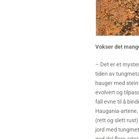
Vokser det mange
– Det er et myster
tiden av tungmetal
hauger med stein 
evolvert og tilpas
fall evne til å bin
Haugania-artene, s
(rett og slett rus
jord med tungmetal
god del flere arte