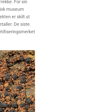
rrekke. For sin
torisk museum
ekten er skilt ut
taller. De siste
rtifiseringsmerket