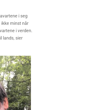
lavartene i seg
 ikke minst når
avartene i verden.
l lands, sier