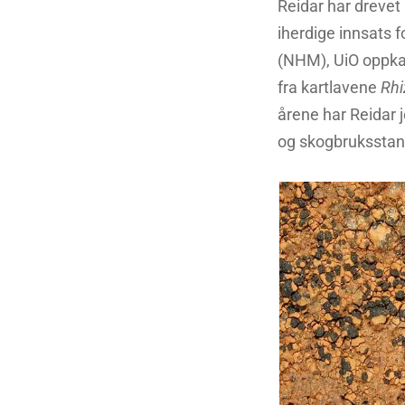
Reidar har drevet 
iherdige innsats 
(NHM), UiO oppkal
fra kartlavene
Rh
årene har Reidar 
og skogbrukssta