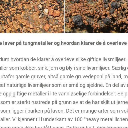
 laver på tungmetaller og hvordan klarer de å overleve
ium hvordan de klarer å overleve slike giftige livsmiljøer.
ler som kobber, sink, jern og bly i sine livsmiljøer. Særlig 
utafor gamle gruver, altså gamle gruvedeponi på land, m
set naturlige livsmiljøer som er små og sjeldne. En del av a
de opp giftige metaller i lite vannløselige forbindelser. Se
om er sterkt rustrøde på grunn av at de har skilt ut jern
t) som ligger i barken på laven. Det er mange arter som v
ler. Vi kjenner til i underkant av 100 “heavy metal liche
r som enda ikke har fått navn. Dette er helt ubeskrevne art