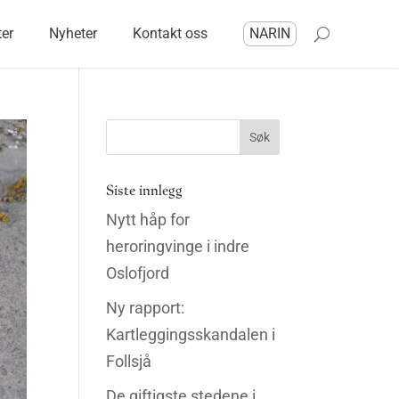
ter
Nyheter
Kontakt oss
NARIN
Siste innlegg
Nytt håp for
heroringvinge i indre
Oslofjord
Ny rapport:
Kartleggingsskandalen i
Follsjå
De giftigste stedene i