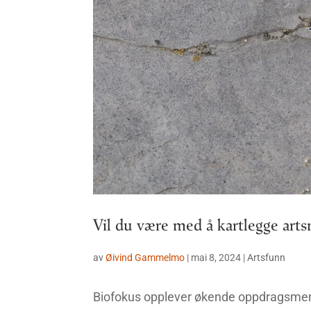
Vil du være med å kartlegge art
av
Øivind Gammelmo
|
mai 8, 2024
|
Artsfunn
Biofokus opplever økende oppdragsmengd