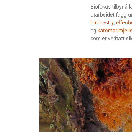
Biofokus tilbyr å l
utarbeidet faggru
huldrestry
,
elfenb
og
kammarimjell
som er vedtatt ell