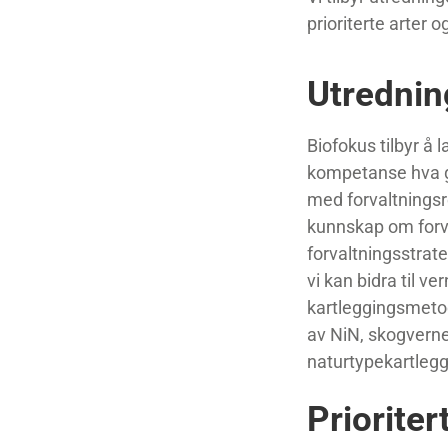
prioriterte arter 
Utrednin
Biofokus tilbyr å 
kompetanse hva gj
med forvaltningsr
kunnskap om forva
forvaltningsstrat
vi kan bidra til v
kartleggingsmetod
av NiN, skogvern
naturtypekartlegg
Prioriter