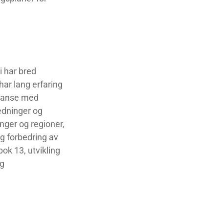
i har bred
ar lang erfaring
etanse med
edninger og
nger og regioner,
og forbedring av
ok 13, utvikling
og