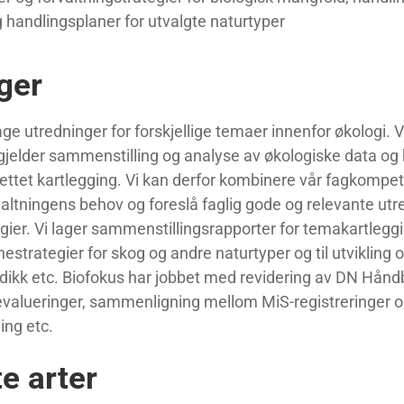
og handlingsplaner for utvalgte naturtyper
ger
lage utredninger for forskjellige temaer innenfor økologi. V
elder sammenstilling og analyse av økologiske data og h
ettet kartlegging. Vi kan derfor kombinere vår fagkomp
ltningens behov og foreslå faglig gode og relevante utr
egier. Vi lager sammenstillingsrapporter for temakartleggi
ernestrategier for skog og andre naturtyper og til utvikling 
ikk etc. Biofokus har jobbet med revidering av DN Håndb
evalueringer, sammenligning mellom MiS-registreringer 
ing etc.
te arter