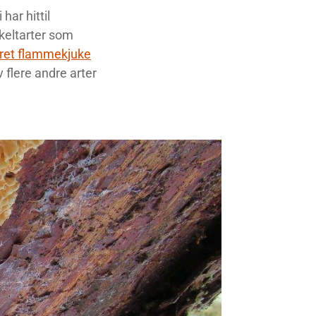
har hittil
nkeltarter som
ret flammekjuke
 flere andre arter