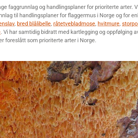
age faggrunnlag og handlingsplaner for prioriterte arter. Vi 
nnlag til handlingsplaner for flaggermus i Norge og for e
enslav
,
bred blålibelle
,
råtetvebladmose
,
hvitmure
,
storpo
e
. Vi har samtidig bidratt med kartlegging og oppfølging av
er foreslått som prioriterte arter i Norge.