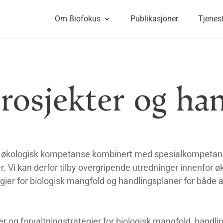
Om Biofokus
Publikasjoner
Tjenes
rosjekter og han
d økologisk kompetanse kombinert med spesialkompeta
r. Vi kan derfor tilby overgripende utredninger innenfor øk
gier for biologisk mangfold og handlingsplaner for både a
ger og forvaltningstrategier for biologisk mangfold, handli