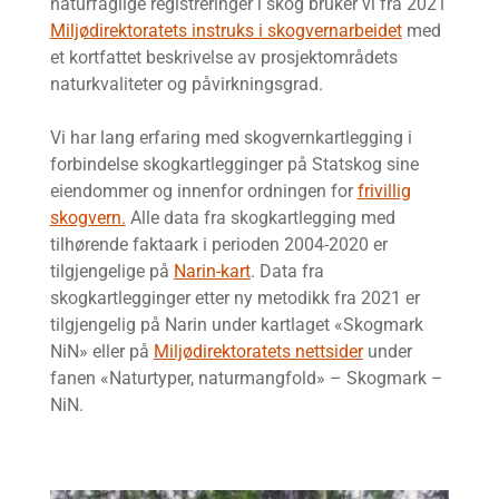
naturfaglige registreringer i skog bruker vi fra 2021
Miljødirektoratets instruks i skogvernarbeidet
med
et kortfattet beskrivelse av prosjektområdets
naturkvaliteter og påvirkningsgrad.
Vi har lang erfaring med skogvernkartlegging i
forbindelse skogkartlegginger på Statskog sine
eiendommer og innenfor ordningen for
frivillig
skogvern.
Alle data fra skogkartlegging med
tilhørende faktaark i perioden 2004-2020 er
tilgjengelige på
Narin-kart
. Data fra
skogkartlegginger etter ny metodikk fra 2021 er
tilgjengelig på Narin under kartlaget «Skogmark
NiN» eller på
Miljødirektoratets nettsider
under
fanen «Naturtyper, naturmangfold» – Skogmark –
NiN.