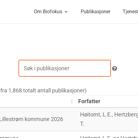
Om Biofokus
Publikasjoner
Tjenes
t fra 1,868 totalt antall publikasjoner)
Forfatter
Høitomt, L.E., Hertzber
i Lillestrøm kommune 2026
T.