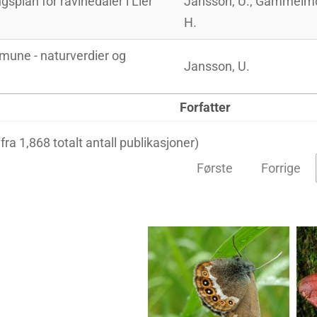
ngsplan for ravinedaler i Lier
Jansson, U., Gammelmo,
H.
mune - naturverdier og
Jansson, U.
Forfatter
t fra 1,868 totalt antall publikasjoner)
Første
Forrige