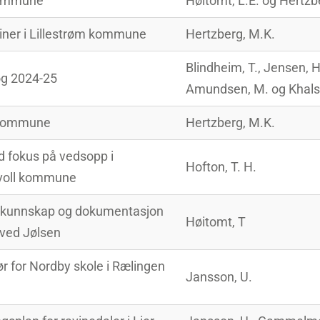
 kommune
Høitomt, L.E. og Hertzb
viner i Lillestrøm kommune
Hertzberg, M.K.
Blindheim, T., Jensen, H
og 2024-25
Amundsen, M. og Khals
m kommune
Hertzberg, M.K.
d fokus på vedsopp i
Hofton, T. H.
svoll kommune
e kunnskap og dokumentasjon
Høitomt, T
 ved Jølsen
ør for Nordby skole i Rælingen
Jansson, U.