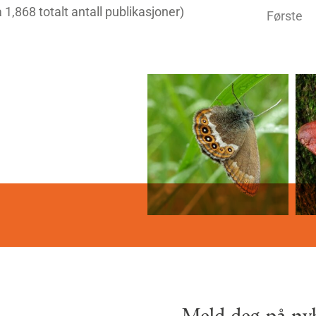
ra 1,868 totalt antall publikasjoner)
Første
Meld deg på nyh