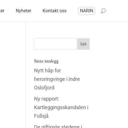
ter
Nyheter
Kontakt oss
NARIN
Siste innlegg
Nytt håp for
heroringvinge i indre
Oslofjord
Ny rapport:
Kartleggingsskandalen i
Follsjå
De giftigste stedene i